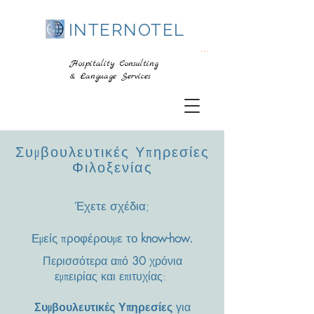
INTERNOTEL
...
Hospitality Consulting
& Language Services
Συμβουλευτικές Υπηρεσίες
Φιλοξενίας
Έχετε σχέδια;
Εμείς προφέρουμε το
know-how.
Περισσότερα από
30
χρόνια
εμπειρίας και επιτυχίας:
Συμβουλευτικές Υπηρεσίες
για